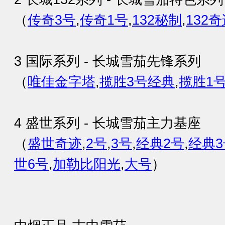
（
传奇3号
,
传奇1号
,
132秘制
,
132
3 国际系列 - 长城雪茄先锋系列
（
唯佳金字塔
,
揽胜3号经典
,
揽胜1
4 盛世系列 - 长城雪茄主力基座
（
盛世奇迹
,
2号
,
3号
,
经典2号
,
经典3
世6号
,
加勒比阳光
,
大号
）