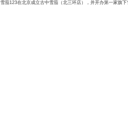
底，雪茄123在北京成立古中雪茄（北三环店），并开办第一家旗