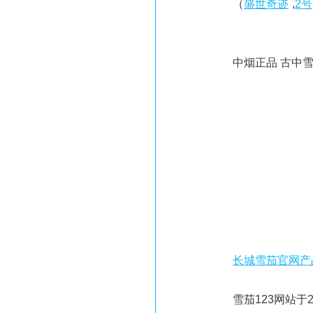
（
盛世奇迹
,
2号
中烟正品 古中
长城雪茄官网产
雪茄123网站