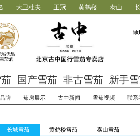
名
大卫杜夫
王冠
黄鹤楼
泰山
雪茄小助手
地
雪茄
国产雪茄
非古雪茄
新手雪
品牌
茄房展示
古中新闻
雪茄视频
联系
长城雪茄
黄鹤楼雪茄
泰山雪茄