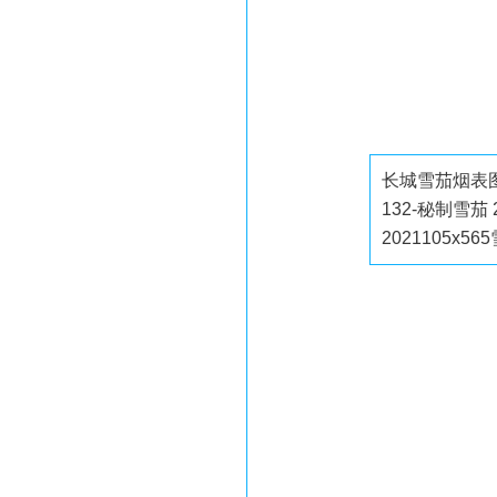
长城雪茄烟表图 长
132-秘制雪茄 
2021105x56