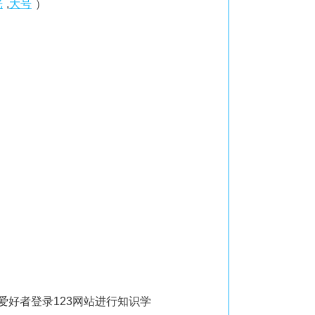
光
,
大号
）
爱好者登录123网站进行知识学