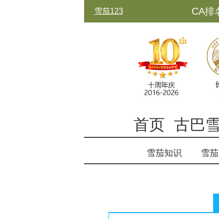
CA排
雪茄123
古中
首页
古巴
雪茄知识
雪茄