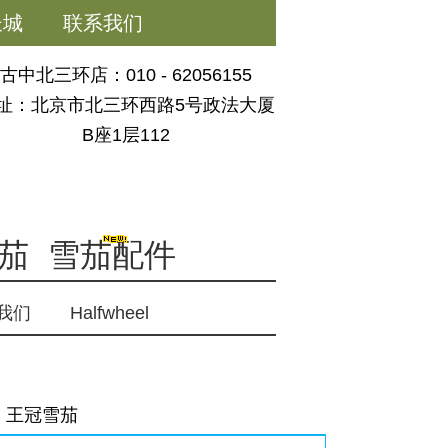
长城
联系我们
古中北三环店：010 - 62056155
址：北京市北三环西路5号政法大厦
B座1层112
茄
雪茄配件
我们
Halfwheel
王冠雪茄