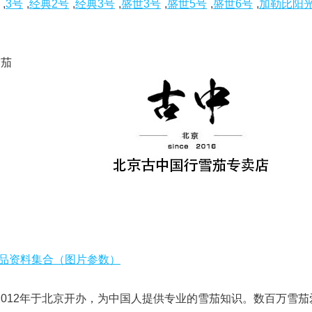
,
3号
,
经典2号
,
经典3号
,
盛世3号
,
盛世5号
,
盛世6号
,
加勒比阳
雪茄
品资料集合（图片参数）
于2012年于北京开办，为中国人提供专业的雪茄知识。数百万雪茄