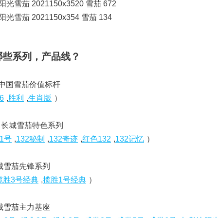
茄 2021150x3520 雪茄 672
茄 2021150x354 雪茄 134
哪些系列，产品线？
- 中国雪茄价值标杆
6
,
胜利
,
生肖版
）
 - 长城雪茄特色系列
1号
,
132秘制
,
132奇迹
,
红色132
,
132记忆
）
 长城雪茄先锋系列
揽胜3号经典
,
揽胜1号经典
）
 长城雪茄主力基座