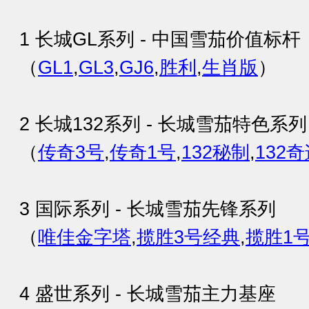
1 长城GL系列 - 中国雪茄价值标杆
（
GL1
,
GL3
,
GJ6
,
胜利
,
生肖版
）
2 长城132系列 - 长城雪茄特色系列
（
传奇3号
,
传奇1号
,
132秘制
,
132
3 国际系列 - 长城雪茄先锋系列
（
唯佳金字塔
,
揽胜3号经典
,
揽胜1
4 盛世系列 - 长城雪茄主力基座