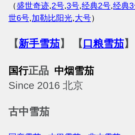
（
盛世奇迹
,
2号
,
3号
,
经典2号
,
经典3
世6号
,
加勒比阳光
,
大号
）
【
新手雪茄
】 【
口粮雪茄
】
正品
国行
中烟
雪茄
Since 2016 北京
古中雪茄