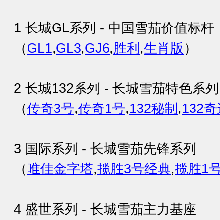
1 长城GL系列 - 中国雪茄价值标杆
（
GL1
,
GL3
,
GJ6
,
胜利
,
生肖版
）
2 长城132系列 - 长城雪茄特色系列
（
传奇3号
,
传奇1号
,
132秘制
,
132
3 国际系列 - 长城雪茄先锋系列
（
唯佳金字塔
,
揽胜3号经典
,
揽胜1
4 盛世系列 - 长城雪茄主力基座