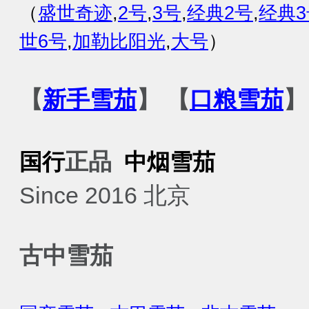
（
盛世奇迹
,
2号
,
3号
,
经典2号
,
经典3
世6号
,
加勒比阳光
,
大号
）
【
新手雪茄
】 【
口粮雪茄
】
正品
国行
中烟
雪茄
Since 2016 北京
古中雪茄