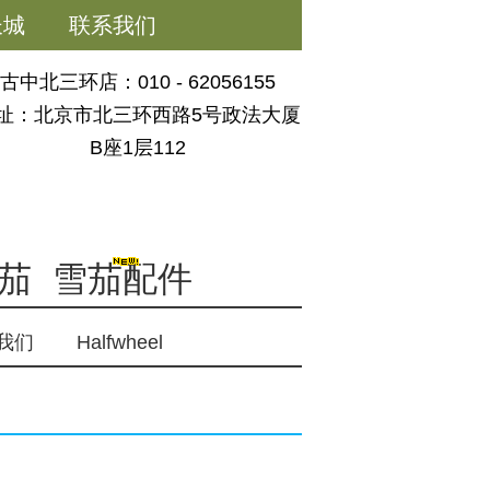
长城
联系我们
古中北三环店：010 - 62056155
址：北京市北三环西路5号政法大厦
B座1层112
茄
雪茄配件
我们
Halfwheel