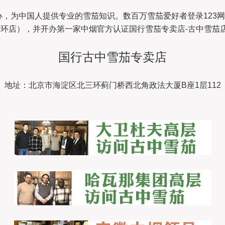
开办，为中国人提供专业的雪茄知识。数百万雪茄爱好者登录123网
三环店），并开办第一家中烟官方认证国行雪茄专卖店-古中雪茄
国行古中雪茄专卖店
地址：北京市海淀区北三环蓟门桥西北角政法大厦B座1层112