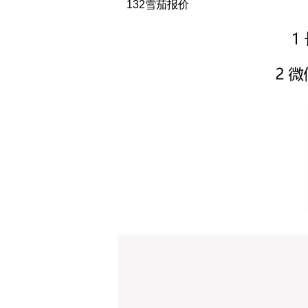
132雪茄报价