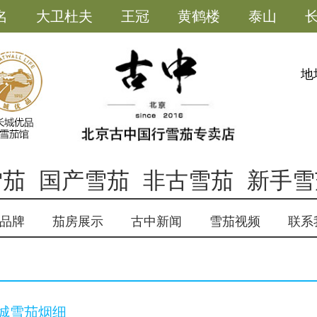
名
大卫杜夫
王冠
黄鹤楼
泰山
雪茄小助手
地
雪茄
国产雪茄
非古雪茄
新手雪
品牌
茄房展示
古中新闻
雪茄视频
联系
城雪茄烟细