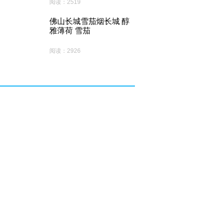
阅读：2519
佛山长城雪茄烟长城 醇
雅薄荷 雪茄
阅读：2926