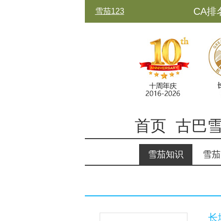
CA排
雪茄123
古中
首页
古巴
雪茄知识
雪茄
长