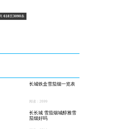
共
618
页
3090
条
长城铁盒雪茄烟一览表
阅读：2699
长长城 雪茄烟城醇雅雪
茄烟好吗