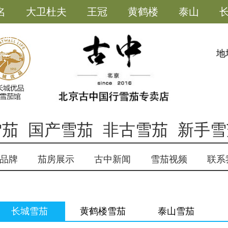
名
大卫杜夫
王冠
黄鹤楼
泰山
雪茄小助手
地
雪茄
国产雪茄
非古雪茄
新手雪
品牌
茄房展示
古中新闻
雪茄视频
联系
长城雪茄
黄鹤楼雪茄
泰山雪茄