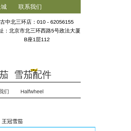
长城
联系我们
古中北三环店：010 - 62056155
址：北京市北三环西路5号政法大厦
B座1层112
茄
雪茄配件
我们
Halfwheel
王冠雪茄