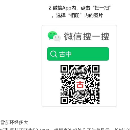
装雪茄环经多大