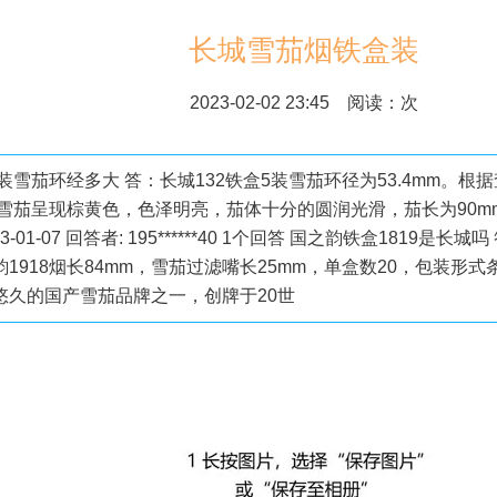
长城雪茄烟铁盒装
2023-02-02 23:45 阅读：
次
5装雪茄环经多大 答：长城132铁盒5装雪茄环径为53.4mm。
装雪茄呈现棕黄色，色泽明亮，茄体十分的圆润光滑，茄长为90mm
023-01-07 回答者: 195******40 1个回答 国之韵铁盒1819是
1918烟长84mm，雪茄过滤嘴长25mm，单盒数20，包装形式
悠久的国产雪茄品牌之一，创牌于20世