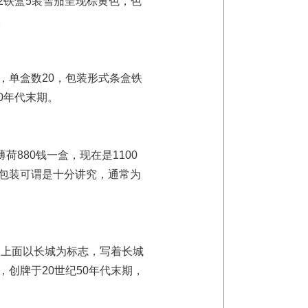
32铁盒5装雪茄呈现棕黄色，色
。
m，单盒数20，包装形式条盒铁
0年代末期。
荷880钱一盒，现在是1100
包装可谓是十分讲究，通常为
，上面以长城为标志，写着长城
创牌于20世纪50年代末期，