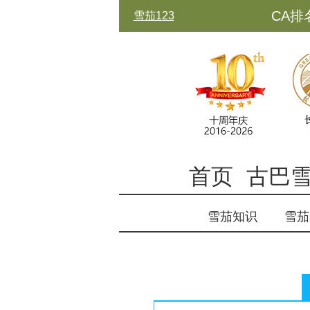
CA排
雪茄123
古中
首页
古巴
雪茄知识
雪茄