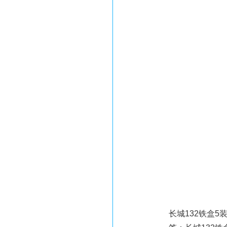
长城132铁盒5